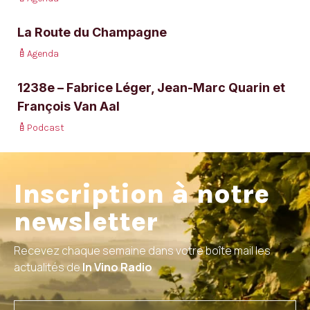
La Route du Champagne
Agenda
1238e – Fabrice Léger, Jean-Marc Quarin et
François Van Aal
Podcast
Inscription à notre
newsletter
Recevez chaque semaine dans votre boîte mail les
actualités de
In Vino Radio