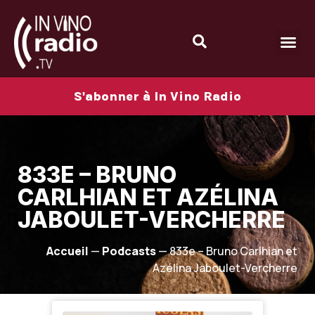
S'abonner à In Vino Radio
833E – BRUNO
CARLHIAN ET AZÉLINA
JABOULET-VERCHERRE
Accueil
—
Podcasts
—
833e – Bruno Carlhian et
Azélina Jaboulet-Vercherre