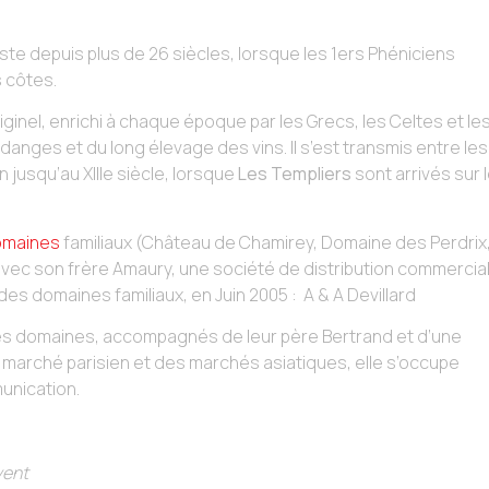
ste depuis plus de 26 siècles, lorsque les 1ers Phéniciens
s côtes.
riginel, enrichi à chaque époque par les Grecs, les Celtes et le
nges et du long élevage des vins. Il s’est transmis entre les
jusqu’au XIIIe siècle, lorsque
Les Templiers
sont arrivés sur 
maines
familiaux (Château de Chamirey, Domaine des Perdrix
avec son frère Amaury, une société de distribution commercia
es domaines familiaux, en Juin 2005 : A & A Devillard
les domaines, accompagnés de leur père Bertrand et d’une
 marché parisien et des marchés asiatiques, elle s’occupe
unication.
vent