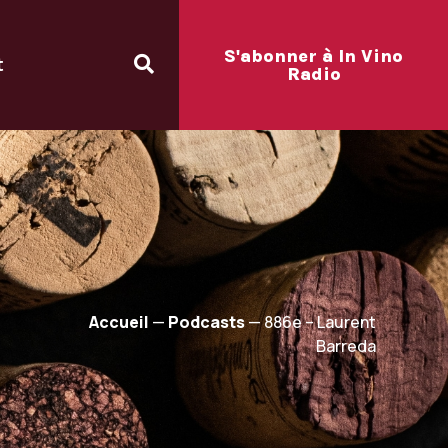
S'abonner à In Vino
t
Radio
Accueil
—
Podcasts
—
886e – Laurent
Barreda