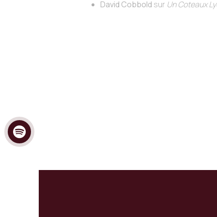
David Cobbold
sur
Un Coteaux Lyo