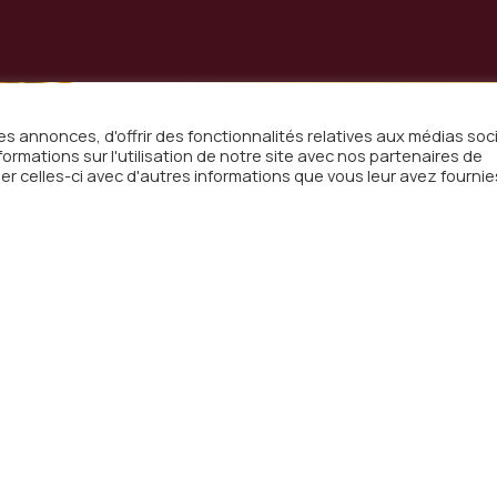
s annonces, d'offrir des fonctionnalités relatives aux médias soc
rmations sur l'utilisation de notre site avec nos partenaires de
er celles-ci avec d'autres informations que vous leur avez fournie
on à
sletter
email
otre boîte mail les actualités
Menu
Adre
Radio
WebTV