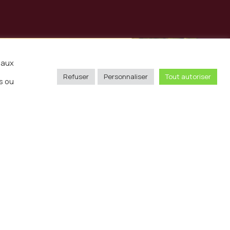
iaux
Refuser
Personnaliser
Tout autoriser
s ou
Envoyer
sse
11 rue Pergolèse 75116 Paris