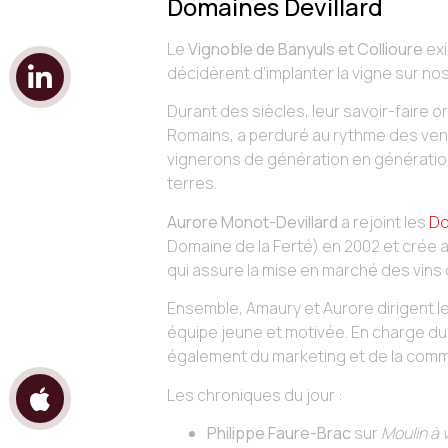
Domaines Devillard
Le
Vignoble de Banyuls et Collioure
exi
décidèrent d’implanter la vigne sur no
Durant des siècles, leur savoir-faire o
Romains, a perduré au rythme des venda
vignerons de génération en génération 
terres.
Aurore Monot-Devillard
a rejoint les
Do
Domaine de la Ferté) en 2002 et crée 
qui assure la mise en marché des vins d
Ensemble, Amaury et Aurore dirigent 
équipe jeune et motivée. En charge du
également du marketing et de la comm
Les chroniques du jour :
Philippe Faure-Brac
sur
Moulin à 