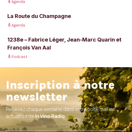
Agenda
La Route du Champagne
Agenda
1238e – Fabrice Léger, Jean-Marc Quarin et
François Van Aal
Podcast
Inscription à notre
newsletter
Recevez chaque semaine dans votre boîte mail les
actualités de
In Vino Radio