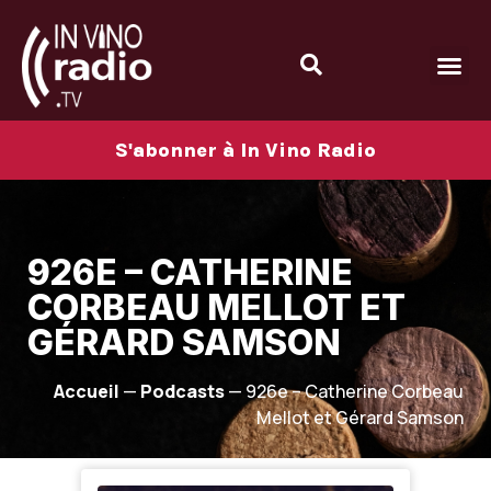
S'abonner à In Vino Radio
926E – CATHERINE
CORBEAU MELLOT ET
GÉRARD SAMSON
Accueil
—
Podcasts
—
926e – Catherine Corbeau
Mellot et Gérard Samson