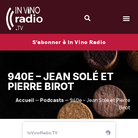
S'abonner à In Vino Radio
940E – JEAN SOLÉ ET
PIERRE BIROT
Accueil
—
Podcasts
—
940e – Jean Solé et Pierre
Birot