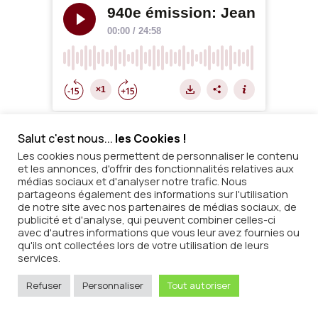
Salut c'est nous...
les Cookies !
Jean Solé
est le copropriétaire des domaines Pic Joan
et du Mas Blanc situés tous les deux au cœur des
Les cookies nous permettent de personnaliser le contenu
et les annonces, d'offrir des fonctionnalités relatives aux
Pyrénées-Orientales à Banyuls et Collioure.
médias sociaux et d'analyser notre trafic. Nous
La culture du vin étant ancrée dans l’histoire familiale
partageons également des informations sur l'utilisation
depuis des générations, c’est avec passion que Jean
de notre site avec nos partenaires de médias sociaux, de
publicité et d'analyse, qui peuvent combiner celles-ci
Solé et sa compagne, Laura Parcé ont choisi de se
avec d'autres informations que vous leur avez fournies ou
consacrer à leur tour à la viticulture et d’exploiter leur
qu'ils ont collectées lors de votre utilisation de leurs
propre domaine viticole en 2009 avec le domaine Pic
services.
Joan.
Refuser
Personnaliser
Tout autoriser
Jean et Laura exploitent le terroir avec ferveur,
poussés par leur envie de créer leurs propres vins et