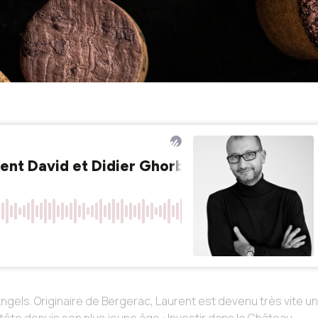
gels. Originaire de Bergerac, Laurent est devenu très vite un