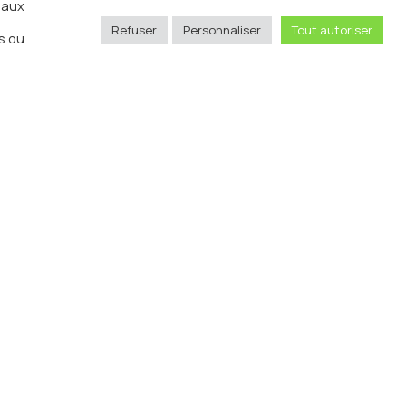
iaux
Refuser
Personnaliser
Tout autoriser
s ou
Envoyer
sse
11 rue Pergolèse 75116 Paris
hone
01 85 65 97 26
ntact@invinoradio.tv
c modération