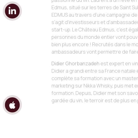
passionné du vin. Laurent a un rêve en
Edmus, situé sur les terres de Saint Su
EDMUS au travers d’une campagne de Cr
s’agit d’investisseurs et d’ambassadeu
start-up. Le Château Edmus, c’est éga
personnes du monde entier vont pouvoi
bien plus encore ! Recrutés dans le mo
ambassadeurs vont permettre de faire
Didier Ghorbanzadeh
est expert en vins
Didier a grandi entre sa France natale 
complète sa formation avec un master en
marketing sur Nikka Whisky, puis met en 
formation. Depuis, Didier met son savo
gardée du vin, le terroir est de plus en