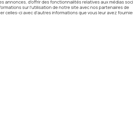
on à
s annonces, d'offrir des fonctionnalités relatives aux médias soc
rmations sur l'utilisation de notre site avec nos partenaires de
sletter
er celles-ci avec d'autres informations que vous leur avez fournie
email
otre boîte mail les actualités
Menu
Adre
Radio
WebTV
Télép
Actualités
Mail
co
A propos
Contact
’abus d’alcool est dangereux pour la santé. A consommer ave