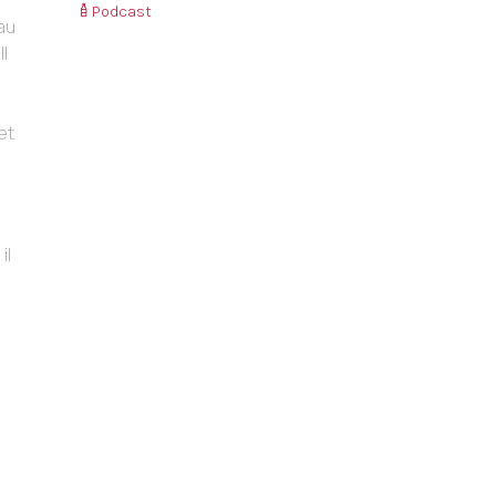
Podcast
au
l
et
il