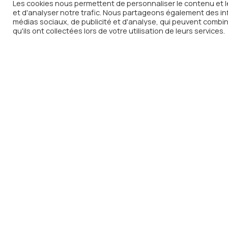
Inscripti
Les cookies nous permettent de personnaliser le contenu et le
et d'analyser notre trafic. Nous partageons également des info
notre new
médias sociaux, de publicité et d'analyse, qui peuvent combin
qu'ils ont collectées lors de votre utilisation de leurs services.
Recevez chaque semaine dans v
de
In Vino Radio
L