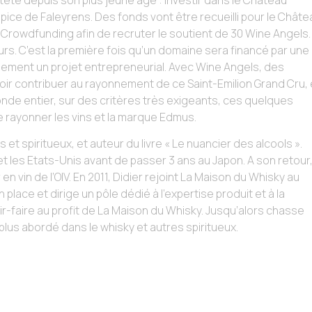
 tête depuis son plus jeune âge : Investir dans le Château
lpice de Faleyrens. Des fonds vont être recueilli pour le Châte
owdfunding afin de recruter le soutient de 30 Wine Angels. I
rs. C’est la première fois qu’un domaine sera financé par une
lement un projet entrepreneurial. Avec Wine Angels, des
r contribuer au rayonnement de ce Saint-Emilion Grand Cru, 
nde entier, sur des critères très exigeants, ces quelques
 rayonner les vins et la marque Edmus.
 et spiritueux, et auteur du livre « Le nuancier des alcools ».
et les Etats-Unis avant de passer 3 ans au Japon. A son retour, 
 vin de l’OIV. En 2011, Didier rejoint La Maison du Whisky au
place et dirige un pôle dédié à l’expertise produit et à la
ir-faire au profit de La Maison du Whisky. Jusqu’alors chasse
 plus abordé dans le whisky et autres spiritueux.