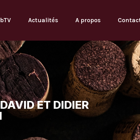
bTV
Actualités
A propos
Contac
DAVID ET DIDIER
H