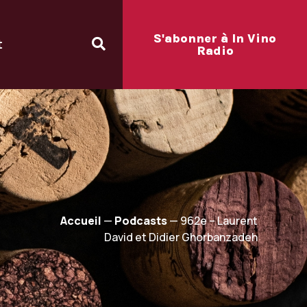
S'abonner à In Vino
t
Radio
Accueil
—
Podcasts
—
962e – Laurent
David et Didier Ghorbanzadeh