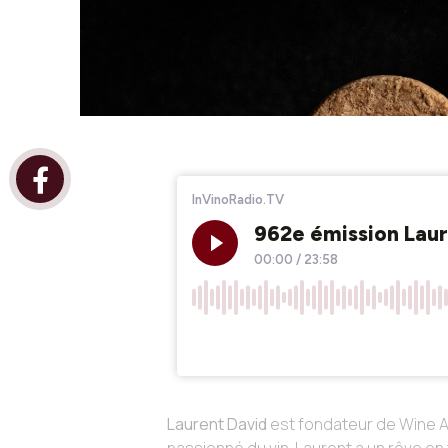
Laurent David
est fondateur de Wine An