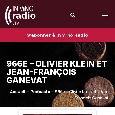
S'abonner à In Vino Radio
966E – OLIVIER KLEIN ET
JEAN-FRANÇOIS
GANEVAT
Accueil
—
Podcasts
—
966e – Olivier Klein et Jean-
François Ganevat