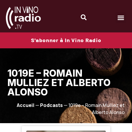
S'abonner à In Vino Radio
1019E – ROMAIN
MULLIEZ ET ALBERTO
ALONSO
Accueil
—
Podcasts
—
1019e – Romain Mulliez et
Alberto Alonso