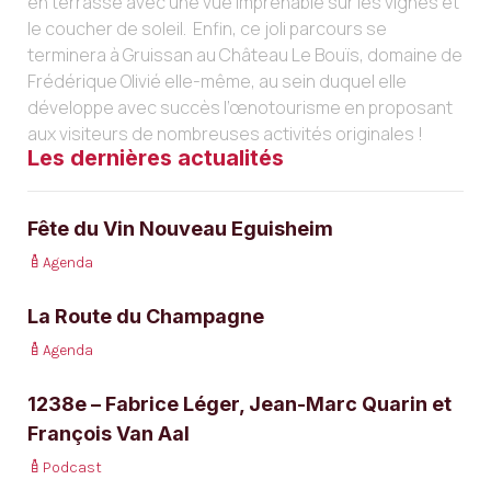
en terrasse avec une vue imprenable sur les vignes et
le coucher de soleil. Enfin, ce joli parcours se
terminera à Gruissan au Château Le Bouïs, domaine de
Frédérique Olivié elle-même, au sein duquel elle
développe avec succès l’œnotourisme en proposant
aux visiteurs de nombreuses activités originales !
Les dernières actualités
Fête du Vin Nouveau Eguisheim
Agenda
La Route du Champagne
Agenda
1238e – Fabrice Léger, Jean-Marc Quarin et
François Van Aal
Podcast