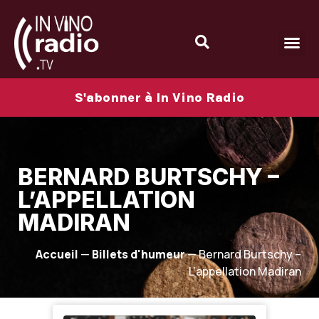
S'abonner à In Vino Radio
BERNARD BURTSCHY –
L’APPELLATION
MADIRAN
Accueil
—
Billets d'humeur
—
Bernard Burtschy –
L’appellation Madiran