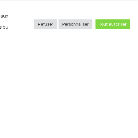
Podcast
iaux
r
Refuser
Personnaliser
Tout autoriser
s ou
nt
ur
d :
es
n.
le