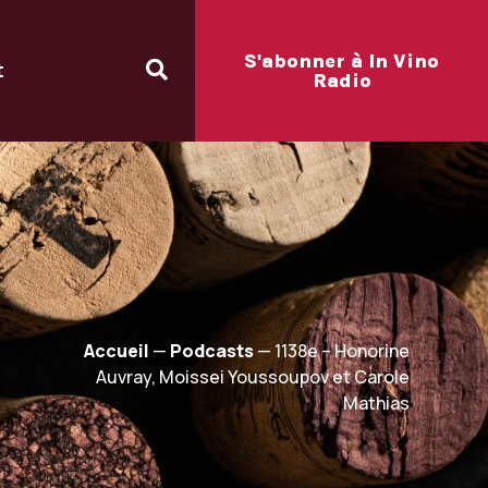
S'abonner à In Vino
t
Radio
Accueil
—
Podcasts
—
1138e – Honorine
Auvray, Moissei Youssoupov et Carole
Mathias