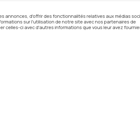
ov –
Ekhi
s annonces, d'offrir des fonctionnalités relatives aux médias soc
rmations sur l'utilisation de notre site avec nos partenaires de
onorine rencontre Moissei, avec qui elle partage le même amou
er celles-ci avec d'autres informations que vous leur avez fournie
euses dans l’âme, Honorine et son ancienne associée Ambre
ei rejoint l’aventure quelques mois après en tant que co-géra
ue. Le trio est parti d’un constat simple : les femmes sont
ole. Situés en région parisienne, Honorine et Moissei
 travers leur marque. Les viticultrices sont mises à l’honneur s
cessible via un QR Code. Le nom n’a pas été trouvé par hasar
re dans la mythologie basque ainsi qu’à « l’équité » entre homm
in des vins provenant du terroir français et respectant
’hui une large gamme de vins provenant d’Alsace, de Vallée du
as
Alain Mathias décide de créer son domaine dans le chablisie
hui Bastien qui succède à son père accompagné de son épouse
œnologie que Carole rencontre, Mathias avec qui elle partage 