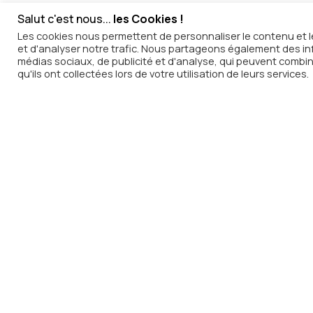
Salut c'est nous...
les Cookies !
Honorine Auvray et Moissei Youssoup
Les cookies nous permettent de personnaliser le contenu et le
et d'analyser notre trafic. Nous partageons également des info
C’est lors d’une partie d’échecs qu’H
médias sociaux, de publicité et d'analyse, qui peuvent combin
pour la gastronomie et le vin. Ambiti
qu'ils ont collectées lors de votre utilisation de leurs services.
Colovray, fondent en 2021, Ekhi. Moiss
pour aider au développement de la marq
sous-représentées dans le monde vitic
valorisent le travail des vigneronnes à
chaque bouteille grâce à un podcast ac
il fait référence à la déesse de la ter
et femmes. Le duo sélectionne avec so
l’environnement. Ekhi propose aujourd
Rhône ou encore de Provence.
Carole Mathias –
Domaine Alain Mathi
L’aventure commence en 1982, lorsque 
Plus de 30 ans après, c’est aujourd’
Carole. C’est lors de sa formation en 