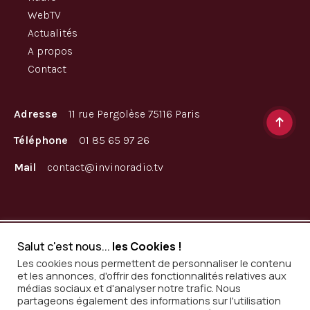
WebTV
Actualités
A propos
Contact
Adresse
11 rue Pergolèse 75116 Paris
Téléphone
01 85 65 97 26
Mail
contact@invinoradio.tv
L’abus d’alcool est dangereux pour la santé. A consommer
Salut c'est nous...
les Cookies !
avec modération
Les cookies nous permettent de personnaliser le contenu
et les annonces, d'offrir des fonctionnalités relatives aux
médias sociaux et d'analyser notre trafic. Nous
partageons également des informations sur l'utilisation
Mentions légales