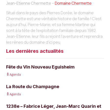
Jean-Etienne Chermette –
Domaine Chermette
Situé dans le pays des Pierres Dorée, le domaine
Chermette est une véritable histoire de famille ! C’est
aujourd’hui, Pierre-Marie, et sa femme Martine qui
sont à la tête de l’exploitation familiale depuis 1982.
Jean-Etienne, leur fils a rejoint l’aventure et reprendra
les rênes du domaine d’ici peu.
Les dernières actualités
Fête du Vin Nouveau Eguisheim
Agenda
La Route du Champagne
Agenda
1238e – Fabrice Léger, Jean-Marc Quarin et