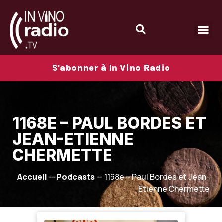
S'abonner à In Vino Radio
1168E – PAUL BORDES ET
JEAN-ETIENNE
CHERMETTE
Accueil
—
Podcasts
—
1168e – Paul Bordes et Jean-
Etienne Chermette