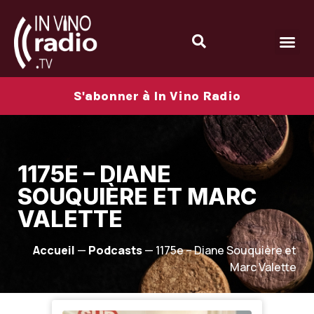
S'abonner à In Vino Radio
1175E – DIANE
SOUQUIÈRE ET MARC
VALETTE
Accueil
—
Podcasts
—
1175e – Diane Souquière et
Marc Valette