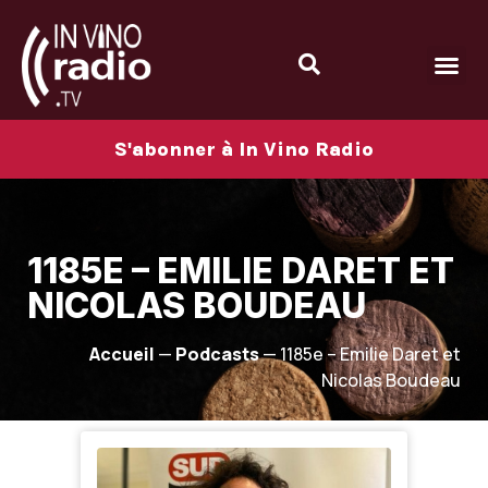
S'abonner à In Vino Radio
1185E – EMILIE DARET ET
NICOLAS BOUDEAU
Accueil
—
Podcasts
—
1185e – Emilie Daret et
Nicolas Boudeau