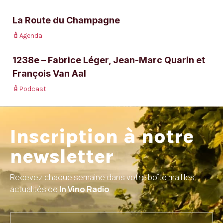
La Route du Champagne
Agenda
1238e – Fabrice Léger, Jean-Marc Quarin et
François Van Aal
Podcast
Inscription à notre
newsletter
Recevez chaque semaine dans votre boîte mail les
actualités de
In Vino Radio
email