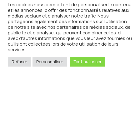
Contact
Les cookies nous permettent de personnaliser le contenu
et les annonces, d'offrir des fonctionnalités relatives aux
médias sociaux et d'analyser notre trafic. Nous
partageons également des informations sur l'utilisation
Adresse
11 rue Pergolèse 75116 Paris
de notre site avec nos partenaires de médias sociaux, de
publicité et d'analyse, qui peuvent combiner celles-ci
Téléphone
01 85 65 97 26
avec d'autres informations que vous leur avez fournies ou
qu'ils ont collectées lors de votre utilisation de leurs
Mail
contact@invinoradio.tv
services.
Refuser
Personnaliser
Tout autoriser
L’abus d’alcool est dangereux pour la santé. A consommer
avec modération
Mentions légales
Copyright © Agence Machin Bidule – 2022