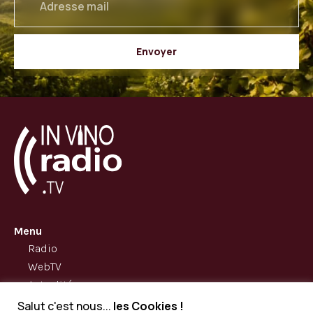
Envoyer
Menu
Radio
WebTV
Actualités
A propos
Salut c'est nous...
les Cookies !