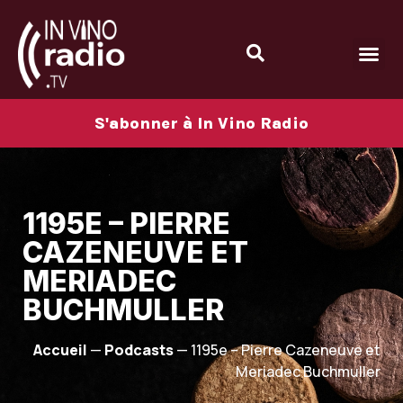
S'abonner à In Vino Radio
1195E – PIERRE
CAZENEUVE ET
MERIADEC
BUCHMULLER
Accueil
—
Podcasts
—
1195e – Pierre Cazeneuve et
Meriadec Buchmuller