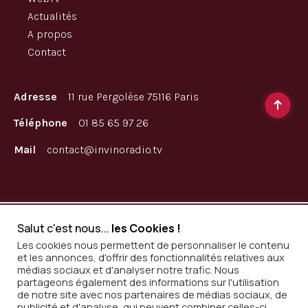
Actualités
A propos
Contact
Adresse
11 rue Pergolèse 75116 Paris
Téléphone
01 85 65 97 26
Mail
contact@invinoradio.tv
L’abus d’alcool est dangereux pour la santé. A consommer
Salut c'est nous...
les Cookies !
avec modération
Les cookies nous permettent de personnaliser le contenu
et les annonces, d'offrir des fonctionnalités relatives aux
médias sociaux et d'analyser notre trafic. Nous
partageons également des informations sur l'utilisation
Mentions légales
de notre site avec nos partenaires de médias sociaux, de
publicité et d'analyse, qui peuvent combiner celles-ci