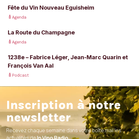
Fête du Vin Nouveau Eguisheim
Agenda
La Route du Champagne
Agenda
1238e – Fabrice Léger, Jean-Marc Quarin et
François Van Aal
Podcast
Inscription à notre
newsletter
Recevez chaque semaine dans votre boîte mail les
actualités de
In Vino Radio