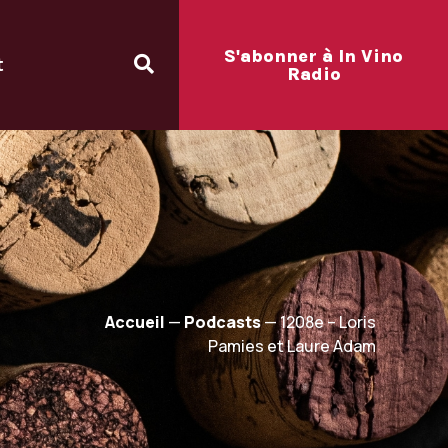
S'abonner à In Vino
t
Radio
Accueil
—
Podcasts
—
1208e – Loris
Pamies et Laure Adam