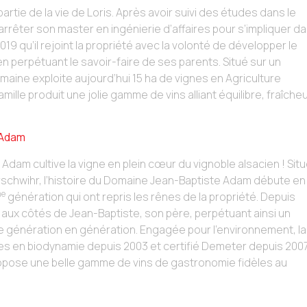
artie de la vie de Loris. Après avoir suivi des études dans le
rêter son master en ingénierie d’affaires pour s’impliquer d
 2019 qu’il rejoint la propriété avec la volonté de développer le
n perpétuant le savoir-faire de ses parents. Situé sur un
maine exploite aujourd’hui 15 ha de vignes en Agriculture
mille produit une jolie gamme de vins alliant équilibre, fraîche
 Adam
le Adam cultive la vigne en plein cœur du vignoble alsacien ! Sit
erschwihr, l’histoire du Domaine Jean-Baptiste Adam débute en
me
génération qui ont repris les rênes de la propriété. Depuis
al aux côtés de Jean-Baptiste, son père, perpétuant ainsi un
de génération en génération. Engagée pour l’environnement, la
nes en biodynamie depuis 2003 et certifié Demeter depuis 2007
propose une belle gamme de vins de gastronomie fidèles au