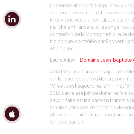
Le monde viticole fait depuis toujours p
secteur du commerce, Loris décide d’ar
le domaine viticole familial. Et c’est en
marché en France et à l’étranger tout e
contrefort de la Montagne Noire, le do
biologique, contrôlée par Ecocert. La fa
et élégance.
Laure Adam –
Domaine Jean-Baptiste
Cela fait plus de 4 siècles que la famil
sur la route des vins d’Alsace, à Amm
ème
è
1614 et c’est aujourd’hui la 14
et 15
2012, Laure a rejoint le domaine famili
savoir-faire et une passion transmis 
famille cultive ses 20 hectares de vig
Alliant modernité et tradition, Laure 
terroir alsacien.