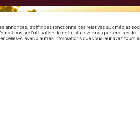
s annonces, d'offrir des fonctionnalités relatives aux médias soc
rmations sur l'utilisation de notre site avec nos partenaires de
on à
er celles-ci avec d'autres informations que vous leur avez fournie
sletter
email
otre boîte mail les actualités
Menu
Adre
Radio
WebTV
Télép
Actualités
Mail
co
A propos