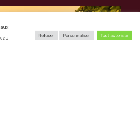
iaux
Refuser
Personnaliser
Tout autoriser
s ou
Envoyer
sse
11 rue Pergolèse 75116 Paris
hone
01 85 65 97 26
ntact@invinoradio.tv