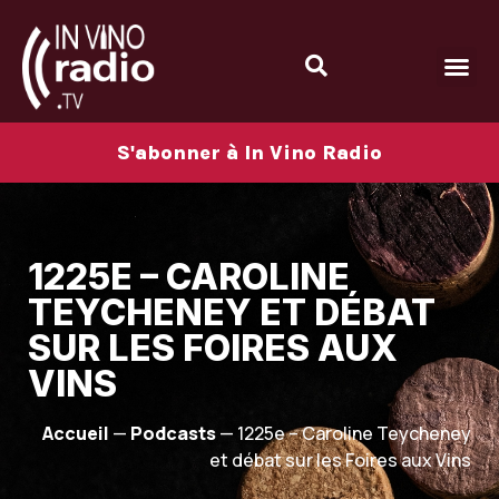
S'abonner à In Vino Radio
1225E – CAROLINE
TEYCHENEY ET DÉBAT
SUR LES FOIRES AUX
VINS
Accueil
—
Podcasts
—
1225e – Caroline Teycheney
et débat sur les Foires aux Vins