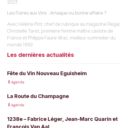
2023.
Les Foires aux Vins : Arnaque ou bonne affaire ?
Avec Hélène Piot, chef de rubrique au magazine Régal,
Christelle Taret, première femme maître caviste de
France et Philippe Faure-Brac, meilleur sommelier du
monde 1992.
Les dernières actualités
Fête du Vin Nouveau Eguisheim
Agenda
La Route du Champagne
Agenda
1238e – Fabrice Léger, Jean-Marc Quarin et
François Van Aal