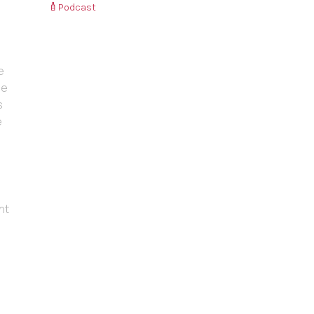
Podcast
e
de
s
e
nt