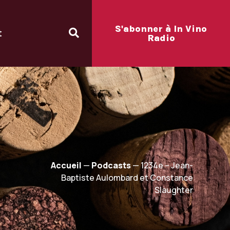
S'abonner à In Vino
t
Radio
Accueil
—
Podcasts
—
1234e – Jean-
Baptiste Aulombard et Constance
Slaughter