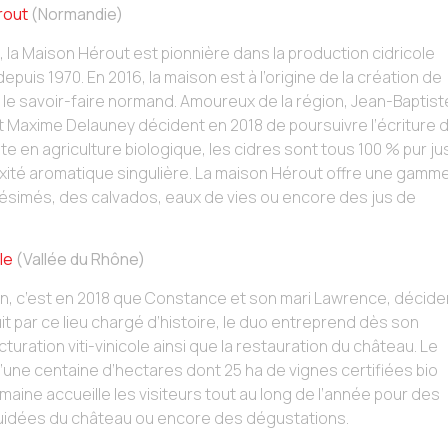
rout
(Normandie)
la Maison Hérout est pionnière dans la production cidricole
puis 1970. En 2016, la maison est à l’origine de la création de
nsi le savoir-faire normand. Amoureux de la région, Jean-Baptist
t Maxime Delauney décident en 2018 de poursuivre l’écriture 
ite en agriculture biologique, les cidres sont tous 100 % pur ju
xité aromatique singulière. La maison Hérout offre une gamm
llésimés, des calvados, eaux de vies ou encore des jus de
le
(Vallée du Rhône)
on, c’est en 2018 que Constance et son mari Lawrence, décide
it par ce lieu chargé d’histoire, le duo entreprend dès son
ration viti-vinicole ainsi que la restauration du château. Le
’une centaine d’hectares dont 25 ha de vignes certifiées bio
ine accueille les visiteurs tout au long de l’année pour des
guidées du château ou encore des dégustations.