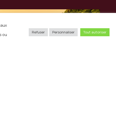
iaux
Refuser
Personnaliser
Tout autoriser
s ou
Envoyer
sse
11 rue Pergolèse 75116 Paris
hone
01 85 65 97 26