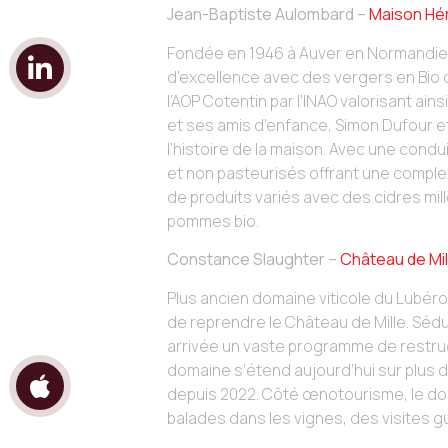
Jean-Baptiste Aulombard –
Maison Hé
Fondée en 1946 à Auver en Normandie, 
d’excellence avec des vergers en Bio de
l’AOP Cotentin par l’INAO valorisant ai
et ses amis d’enfance, Simon Dufour e
l’histoire de la maison. Avec une condu
et non pasteurisés offrant une comple
de produits variés avec des cidres mi
pommes bio.
Constance Slaughter –
Château de Mil
Plus ancien domaine viticole du Lubér
de reprendre le Château de Mille. Sédu
arrivée un vaste programme de restructu
domaine s’étend aujourd’hui sur plus d
depuis 2022. Côté œnotourisme, le doma
balades dans les vignes, des visites 