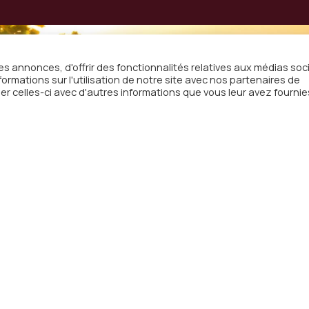
s annonces, d'offrir des fonctionnalités relatives aux médias soc
rmations sur l'utilisation de notre site avec nos partenaires de
on à
er celles-ci avec d'autres informations que vous leur avez fournie
sletter
email
otre boîte mail les actualités
Menu
Adre
Radio
WebTV
Télép
Actualités