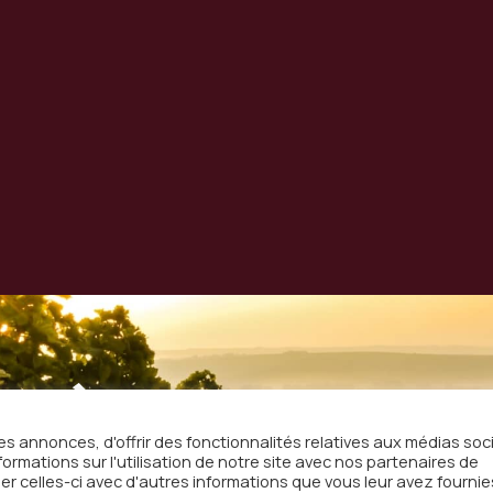
on à
s annonces, d'offrir des fonctionnalités relatives aux médias soc
sletter
rmations sur l'utilisation de notre site avec nos partenaires de
email
er celles-ci avec d'autres informations que vous leur avez fournie