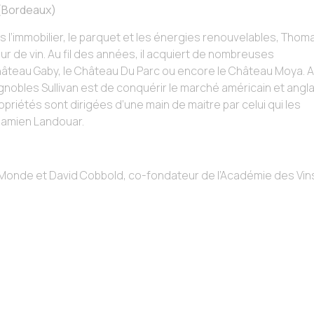
(Bordeaux)
 l’immobilier, le parquet et les énergies renouvelables, Thom
r de vin. Au fil des années, il acquiert de nombreuses
Château Gaby, le Château Du Parc ou encore le Château Moya. A
gnobles Sullivan est de conquérir le marché américain et angla
priétés sont dirigées d’une main de maitre par celui qui les
Damien Landouar.
 Monde et David Cobbold, co-fondateur de l’Académie des Vin