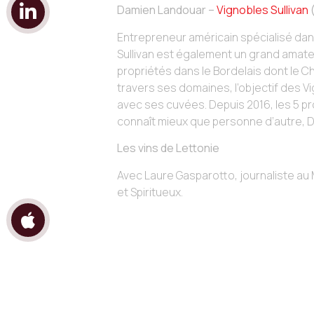
Damien Landouar –
Vignobles Sullivan
Entrepreneur américain spécialisé dans
Sullivan est également un grand amateu
propriétés dans le Bordelais dont le 
travers ses domaines, l’objectif des Vi
avec ses cuvées. Depuis 2016, les 5 pro
connaît mieux que personne d’autre, 
Les vins de Lettonie
Avec Laure Gasparotto, journaliste au
et Spiritueux.