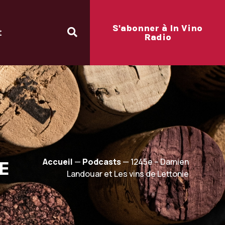
S'abonner à In Vino
t
Radio
Accueil
—
Podcasts
—
1245e – Damien
E
Landouar et Les vins de Lettonie