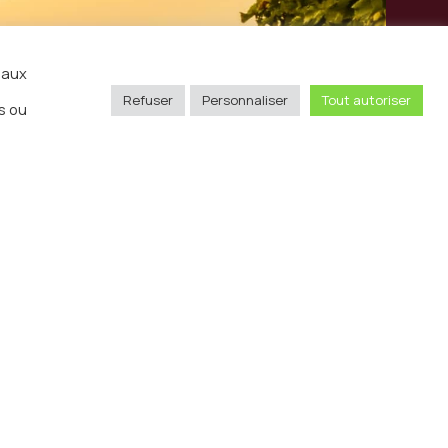
iaux
Refuser
Personnaliser
Tout autoriser
s ou
Envoyer
sse
11 rue Pergolèse 75116 Paris
hone
01 85 65 97 26
ntact@invinoradio.tv