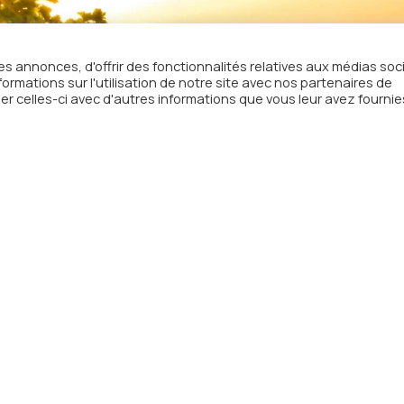
s annonces, d'offrir des fonctionnalités relatives aux médias soc
on à
rmations sur l'utilisation de notre site avec nos partenaires de
er celles-ci avec d'autres informations que vous leur avez fournie
sletter
email
otre boîte mail les actualités
Menu
Adre
Radio
WebTV
Télép
Actualités
Mail
co
A propos