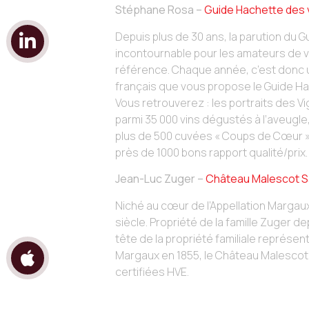
Stéphane Rosa –
Guide Hachette des 
Depuis plus de 30 ans, la parution du
incontournable pour les amateurs de vi
référence. Chaque année, c’est donc u
français que vous propose le Guide Hac
Vous retrouverez : les portraits des Vi
parmi 35 000 vins dégustés à l’aveugle,
plus de 500 cuvées « Coups de Cœur » s
près de 1000 bons rapport qualité/prix.
Jean-Luc Zuger –
Château Malescot S
Niché au cœur de l’Appellation Margaux
siècle. Propriété de la famille Zuger de
tête de la propriété familiale représe
Margaux en 1855, le Château Malescot 
certifiées HVE.