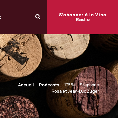
S'abonner à In Vino
t
Radio
Accueil
—
Podcasts
—
1256e – Stéphane
Rosa et Jean-Luc Zuger