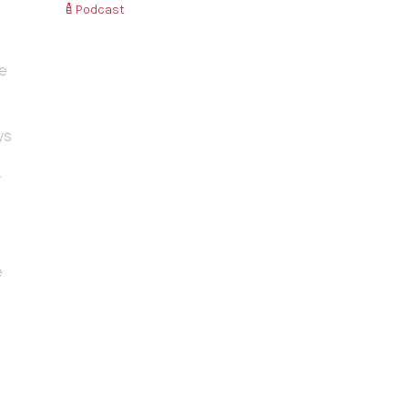
Podcast
de
ys
r
e