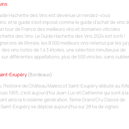
vins
 Guide Hachette des Vins est devenue un rendez-vous
ns, et le guide s’est imposé comme le guide d’achat de vins 
n tour de France des meilleurs vins et domaines viticoles
hette des Vins. Le Guide Hachette des Vins 2024 est sorti !
gnerons de l’Année, les 8 000 meilleurs vins retenus par les jur
 des vins notés de 1 à 3 étoiles, une sélection minutieuse de
ur différentes appellations, plus de 500 vins bio, sans oublie
aint-Exupéry
(Bordeaux)
, l’histoire de Château Malescot Saint-Exupéry débute au XVI
puis 1955, c’est aujourd’hui Jean-Luc et Catherine qui sont à la
ntant ainsi la troisième génération. 3ème Grand Cru Classé de
Saint-Exupéry se déploie aujourd’hui sur 28 ha de vignes