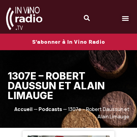
S'abonner à In Vino Radio
1307E – ROBERT
DAUSSUN ET ALAIN
LIMAUGE
Accueil
—
Podcasts
—
1307e – Robert Daussun et
Alain Limauge