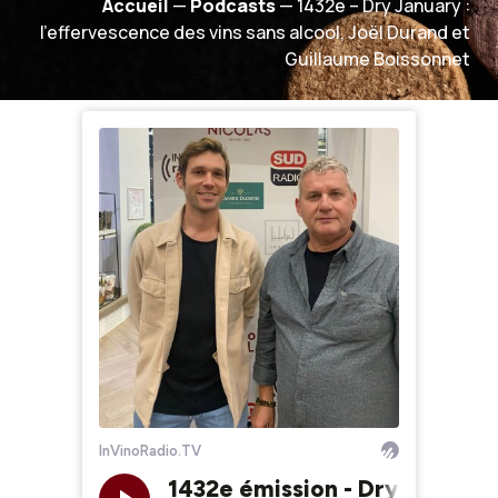
Accueil
—
Podcasts
—
1432e – Dry January :
l’effervescence des vins sans alcool, Joël Durand et
Guillaume Boissonnet