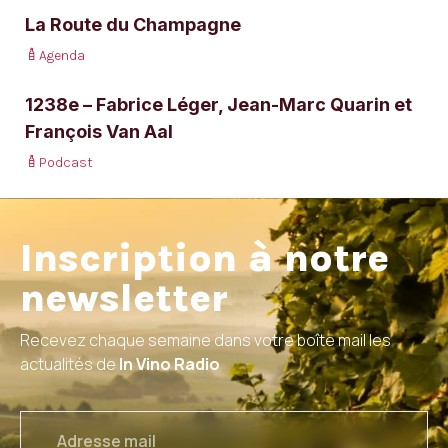
La Route du Champagne
Agenda
1238e – Fabrice Léger, Jean-Marc Quarin et
François Van Aal
Podcast
Inscription à notre
newsletter
Recevez chaque semaine dans votre boîte mail les
actualités de
In Vino Radio
email