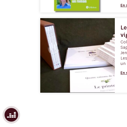
En 
Le
vi
Col
Sap
Jen
Les
un 
En 