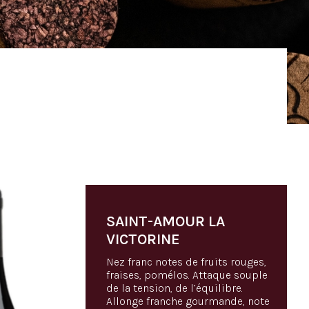
SAINT-AMOUR LA
VICTORINE
Nez franc notes de fruits rouges,
fraises, pomélos. Attaque souple
de la tension, de l’équilibre.
Allonge franche gourmande, note