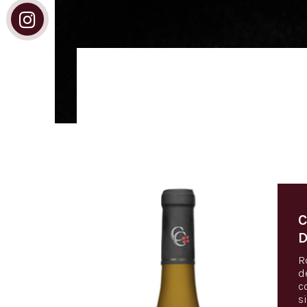
C
D
R
de
c
s