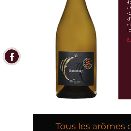
é
c
C
d
e
l
En