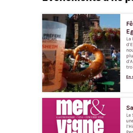
Fê
E
La 
d’E
nou
plu
d’A
tr
En 
Sa
Le 
une
l’H
Pen