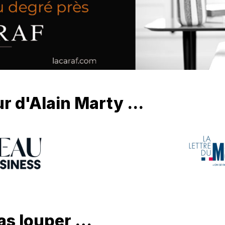
r d'Alain Marty ...
as louper …