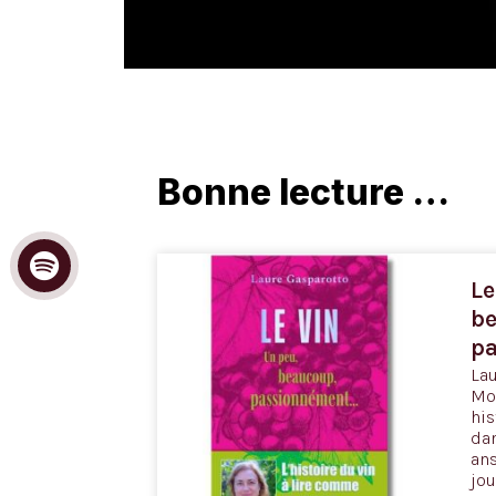
Bonne lecture …
Le
b
p
Lau
Mon
his
dan
ans
jou