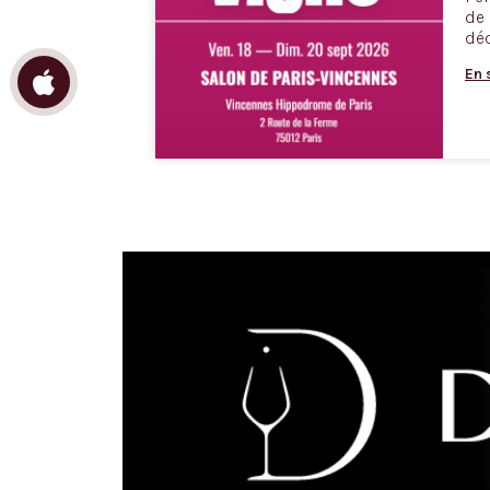
de 
déc
En 