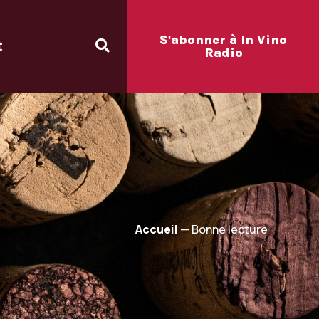
S'abonner à In Vino
t
Radio
Accueil
—
Bonne lecture