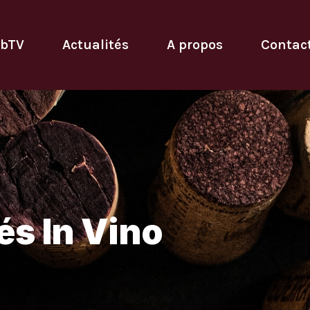
bTV
Actualités
A propos
Contac
és In Vino