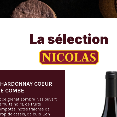
La sélection
HARDONNAY COEUR
E COMBE
obe grenat sombre. Nez ouvert
 fruits noirs, de fruits
ompotés, notes fraiches de
irop de cassis, de buis. Bon