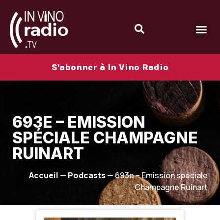
S'abonner à In Vino Radio
693E – EMISSION
SPÉCIALE CHAMPAGNE
RUINART
Accueil
—
Podcasts
—
693e – Emission spéciale
Champagne Ruinart