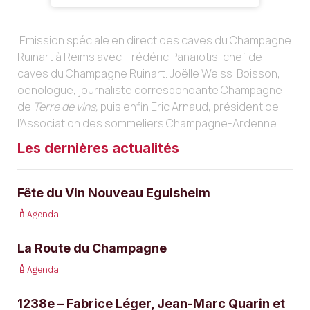
Emission spéciale en direct des caves du Champagne
Ruinart à Reims avec Frédéric Panaïotis, chef de
caves du Champagne Ruinart. Joëlle Weiss Boisson,
oenologue, journaliste correspondante Champagne
de
Terre de vins,
puis enfin Eric Arnaud, président de
l’Association des sommeliers Champagne-Ardenne.
Les dernières actualités
Fête du Vin Nouveau Eguisheim
Agenda
La Route du Champagne
Agenda
1238e – Fabrice Léger, Jean-Marc Quarin et