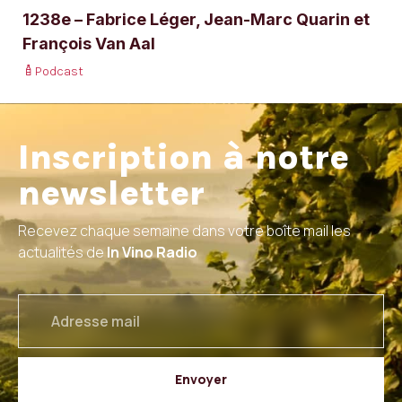
1238e – Fabrice Léger, Jean-Marc Quarin et
François Van Aal
Podcast
Inscription à notre
newsletter
Recevez chaque semaine dans votre boîte mail les
actualités de
In Vino Radio
email
Envoyer