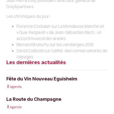
Jean Pierre Doly, président directeur général de
Doly&partners
Les chroniques du jour :
Florence Corbalan sur La Mondeuse blanche et
« Quia Respexit » de Jean-Sébastien Bach : un
accord musical de raretés
Bernard Brutschy sur les vendanges 2018
David Cobbold sur l’utilité des conservatoires de
cépages
Les dernières actualités
Fête du Vin Nouveau Eguisheim
Agenda
La Route du Champagne
Agenda