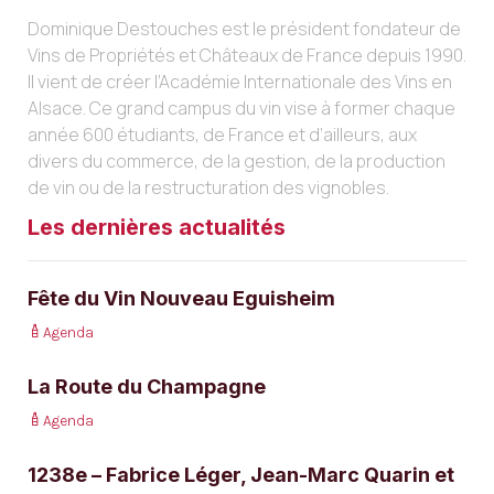
Dominique Destouches est le président fondateur de
Vins de Propriétés et Châteaux de France depuis 1990.
Il vient de créer l’Académie Internationale des Vins en
Alsace. Ce grand campus du vin vise à former chaque
année 600 étudiants, de France et d’ailleurs, aux
divers du commerce, de la gestion, de la production
de vin ou de la restructuration des vignobles.
Les dernières actualités
Fête du Vin Nouveau Eguisheim
Agenda
La Route du Champagne
Agenda
1238e – Fabrice Léger, Jean-Marc Quarin et