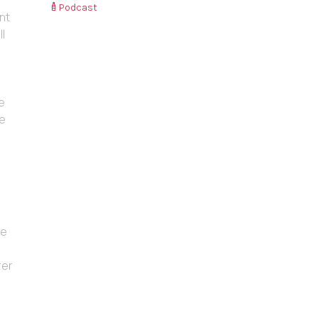
Podcast
ent
Il
e
re
te
rer