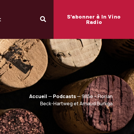
S'abonner à In Vino
t
Radio
Accueil
—
Podcasts
—
985e – Florian
Beck-Hartweg et Arnaud Burliga