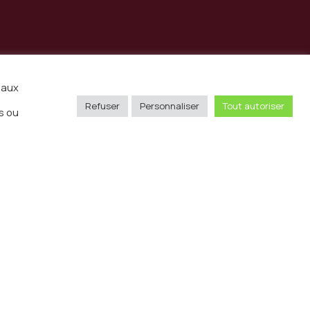
iaux
Refuser
Personnaliser
Tout autoriser
s ou
Envoyer
sse
11 rue Pergolèse 75116 Paris