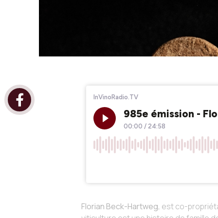
Florian Beck-Hartweg
, est co-proprié