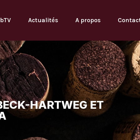
bTV
Actualités
A propos
Contac
 BECK-HARTWEG ET
A