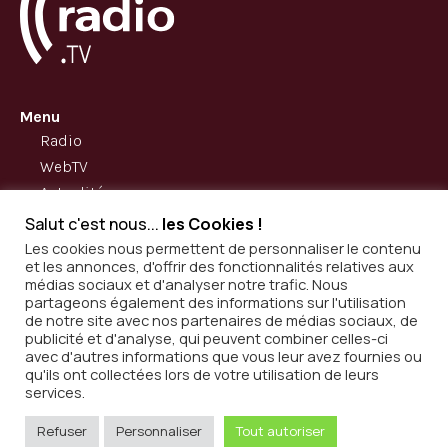
Menu
Radio
WebTV
Actualités
A propos
Salut c'est nous...
les Cookies !
Contact
Les cookies nous permettent de personnaliser le contenu
et les annonces, d'offrir des fonctionnalités relatives aux
médias sociaux et d'analyser notre trafic. Nous
partageons également des informations sur l'utilisation
Adresse
11 rue Pergolèse 75116 Paris
de notre site avec nos partenaires de médias sociaux, de
publicité et d'analyse, qui peuvent combiner celles-ci
Téléphone
01 85 65 97 26
avec d'autres informations que vous leur avez fournies ou
qu'ils ont collectées lors de votre utilisation de leurs
Mail
contact@invinoradio.tv
services.
Refuser
Personnaliser
Tout autoriser