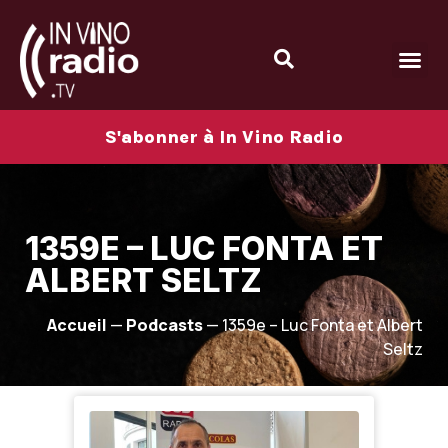
S'abonner à In Vino Radio
1359E – LUC FONTA ET
ALBERT SELTZ
Accueil
—
Podcasts
—
1359e – Luc Fonta et Albert
Seltz