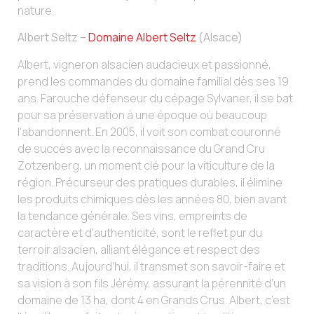
nature.
Albert Seltz –
Domaine Albert Seltz
(Alsace)
Albert, vigneron alsacien audacieux et passionné,
prend les commandes du domaine familial dès ses 19
ans. Farouche défenseur du cépage Sylvaner, il se bat
pour sa préservation à une époque où beaucoup
l’abandonnent. En 2005, il voit son combat couronné
de succès avec la reconnaissance du Grand Cru
Zotzenberg, un moment clé pour la viticulture de la
région. Précurseur des pratiques durables, il élimine
les produits chimiques dès les années 80, bien avant
la tendance générale. Ses vins, empreints de
caractère et d’authenticité, sont le reflet pur du
terroir alsacien, alliant élégance et respect des
traditions. Aujourd’hui, il transmet son savoir-faire et
sa vision à son fils Jérémy, assurant la pérennité d’un
domaine de 13 ha, dont 4 en Grands Crus. Albert, c’est