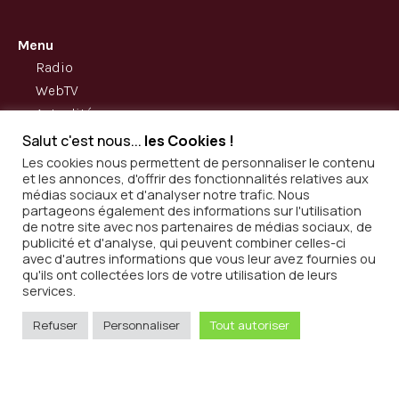
Menu
Radio
WebTV
Actualités
A propos
Salut c'est nous...
les Cookies !
Contact
Les cookies nous permettent de personnaliser le contenu
et les annonces, d'offrir des fonctionnalités relatives aux
médias sociaux et d'analyser notre trafic. Nous
partageons également des informations sur l'utilisation
Adresse
11 rue Pergolèse 75116 Paris
de notre site avec nos partenaires de médias sociaux, de
publicité et d'analyse, qui peuvent combiner celles-ci
Téléphone
01 85 65 97 26
avec d'autres informations que vous leur avez fournies ou
qu'ils ont collectées lors de votre utilisation de leurs
Mail
contact@invinoradio.tv
services.
Refuser
Personnaliser
Tout autoriser
L’abus d’alcool est dangereux pour la santé. A consommer